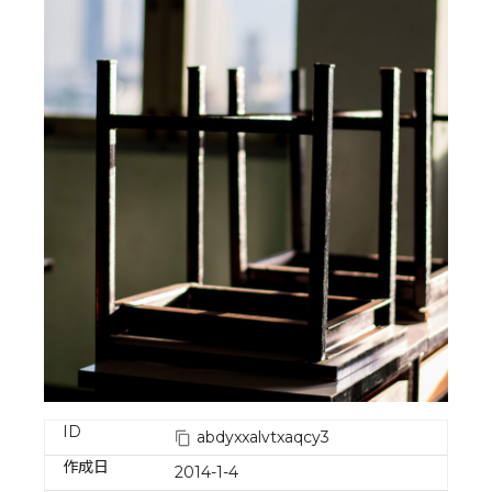
ID
abdyxxalvtxaqcy3
作成日
2014-1-4