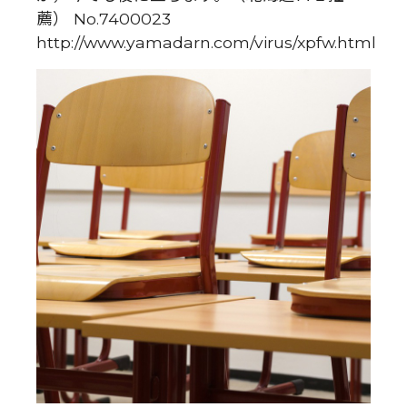
薦） No.7400023
http://www.yamadarn.com/virus/xpfw.html