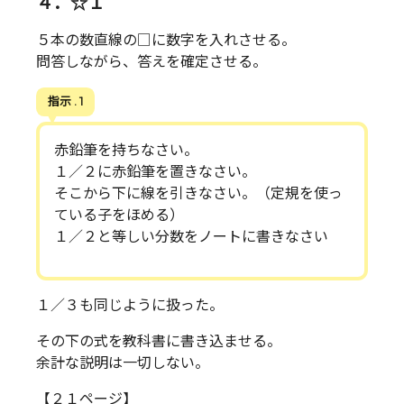
４．☆１
５本の数直線の□に数字を入れさせる。
問答しながら、答えを確定させる。
指示 . 1
赤鉛筆を持ちなさい。
１／２に赤鉛筆を置きなさい。
そこから下に線を引きなさい。（定規を使っ
ている子をほめる）
１／２と等しい分数をノートに書きなさい
１／３も同じように扱った。
その下の式を教科書に書き込ませる。
余計な説明は一切しない。
【２１ページ】