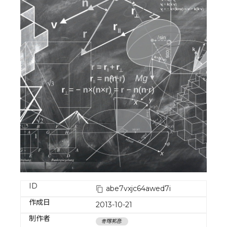
ID
abe7vxjc64awed7i
作成日
2013-10-21
制作者
赤塚邦彦