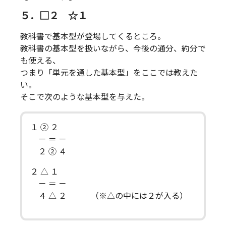
５．□２ ☆１
教科書で基本型が登場してくるところ。
教科書の基本型を扱いながら、今後の通分、約分で
も使える、
つまり「単元を通した基本型」をここでは教えた
い。
そこで次のような基本型を与えた。
１ ② ２
－ ＝ －
２ ② ４
２ △ １
－ ＝ －
４ △ ２ （※△の中には２が入る）