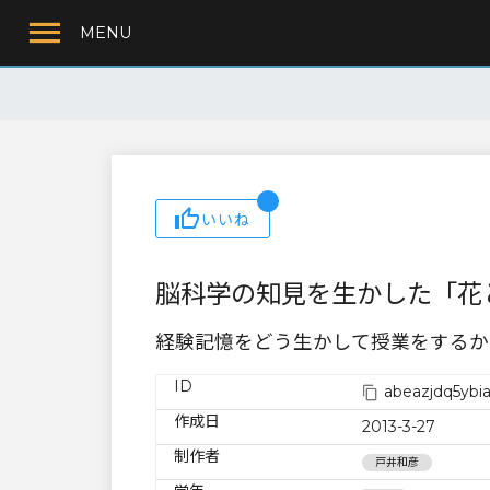
MENU
いいね
脳科学の知見を生かした「花
経験記憶をどう生かして授業をするか
ID
abeazjdq5ybia
作成日
2013-3-27
制作者
戸井和彦