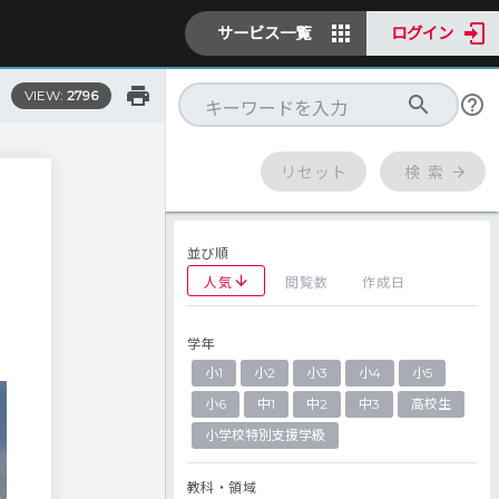
サービス一覧
ログイン
VIEW:
2796
リセット
検 索
並び順
人気
閲覧数
作成日
学年
小1
小2
小3
小4
小5
小6
中1
中2
中3
高校生
小学校特別支援学級
教科・領域