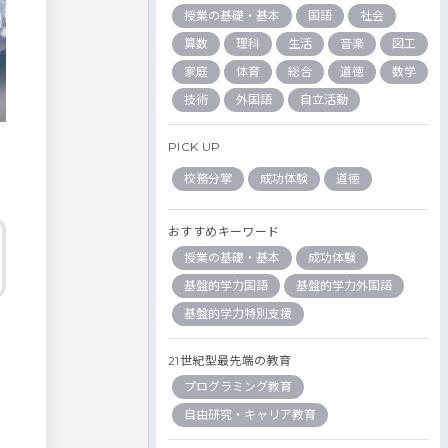
授業の基礎・基本
国語
社会
算数
理科
生活
音楽
図工
家庭
体育
総合
道徳
数学
技術
外国語
自立活動
PICK UP
校務分掌
成功体験
道徳
おすすめキーワード
授業の基礎・基本
成功体験
基盤的学力国語
基盤的学力外国語
基盤的学力特別支援
21世紀型最先端の教育
プログラミング教育
自由研究・キャリア教育