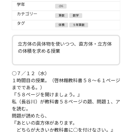
学年
小5
カテゴリー
算数
数学
タグ
体積
５年算数
立方体の具体物を使いつつ、直方体・立方体
の体積を求める授業
○７／１２（水）
１時間目の授業。（啓林館教科書５８～６１ページ
までである。）
『５８ページを開けましょう。』
私（長谷川）が教科書５８ページの題、問題１、ア
を読む。
問題が読めたら、
『あといの直方体があります。
どちらが大きいか教科書に○を付けなさい。』