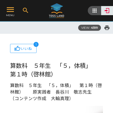
MENU
VIEW:
4599
1
いいね
算数科 ５年生 「５，体積」
第１時（啓林館）
算数科 ５年生 「５，体積」 第１時（啓
林館） 原実践者 長谷川 敬志先生
（コンテンツ作成 大輪真理）