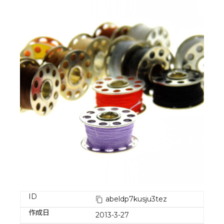
ID
abeldp7kusju3tez
作成日
2013-3-27