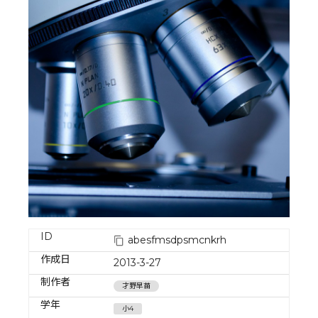
ID
abesfmsdpsmcnkrh
作成日
2013-3-27
制作者
才野早苗
学年
小4