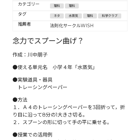
カテゴリー
理科
理科
タグ
ネタ
水蒸気
理科
科学クラブ
推薦者
法則化サークルWISH
念力でスプーン曲げ？
作成：川中朋子
●使える単元名 小学４年「水蒸気」
●実験道具・器具
トレーシングペーパー
●方法
１．Ａ４のトレーシングペーパーを3回折って，折
り目に沿って8分の1大きさ切る。
２．スプーンの形に切って手の平に乗せる。
●授業での活用例