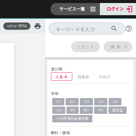
サービス一覧
ログイン
VIEW:
1770
リセット
検 索
並び順
人気
閲覧数
作成日
学年
小1
小2
小3
小4
小5
小6
中1
中2
中3
高校生
に
小学校特別支援学級
教科・領域