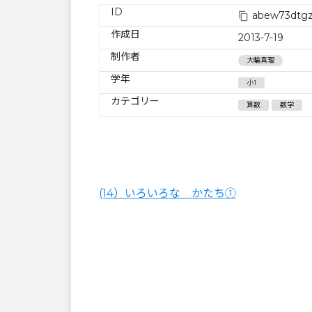
ID
abew73dtgz
作成日
2013-7-19
制作者
大輪真理
学年
小1
カテゴリー
算数
数学
(14）いろいろな かたち①