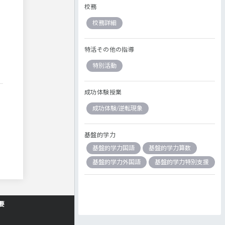
校務
校務詳細
特活その他の指導
特別活動
成功体験授業
成功体験/逆転現象
基盤的学力
基盤的学力国語
基盤的学力算数
基盤的学力外国語
基盤的学力特別支援
要