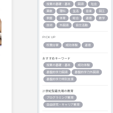
授業の基礎・基本
国語
社会
算数
理科
生活
音楽
図工
家庭
体育
総合
道徳
数学
技術
外国語
自立活動
PICK UP
校務分掌
成功体験
道徳
おすすめキーワード
授業の基礎・基本
成功体験
基盤的学力国語
基盤的学力外国語
基盤的学力特別支援
21世紀型最先端の教育
プログラミング教育
自由研究・キャリア教育