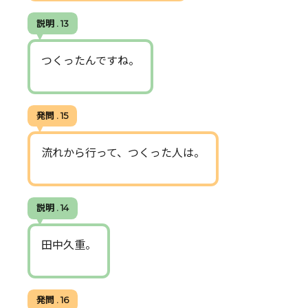
説明 . 13
つくったんですね。
発問 . 15
流れから行って、つくった人は。
説明 . 14
田中久重。
発問 . 16