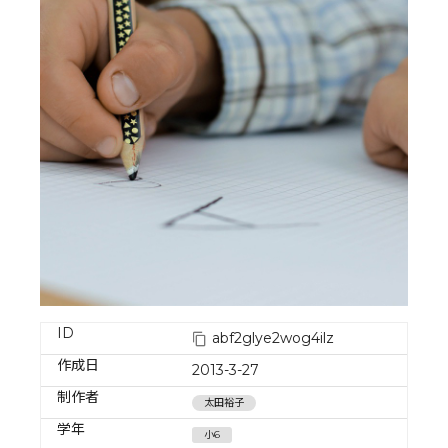
ID
abf2glye2wog4ilz
作成日
2013-3-27
制作者
太田裕子
学年
小6