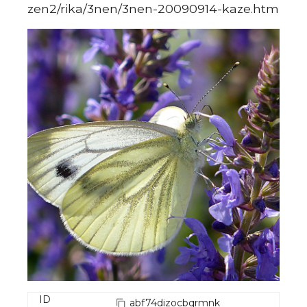
zen2/rika/3nen/3nen-20090914-kaze.htm
ID
abf74dizocbqrmnk