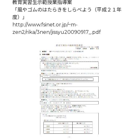
教育実習生示範授業指導案
「風やゴムのはたらきをしらべよう（平成２１年
度）」
http://www.fsinet.or.jp/~m-
zen2/rika/3nen/jissyu20090917_.pdf