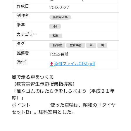
作成日
2013-3-27
制作者
善能寺正美
学年
小3
カテゴリー
理科
タグ
指導案
教育実習
車
風
推薦者
TOSS長崎
添付1
添付ファイル0161.pdf
風で走る車をつくる
（教育実習生示範授業指導案）
「風やゴムのはたらきをしらべよう（平成２１年
度）」
ポイント 使った車輪は、昭和の「タイヤ
セットB」。理科室用とした。