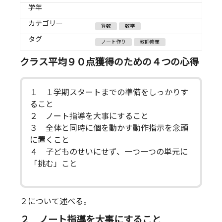
学年
カテゴリー
算数
数学
タグ
ノート作り
教師修業
クラス平均９０点獲得のための４つの心得
１ １学期スタートまでの準備をしっかりす
ること
２ ノート指導を大事にすること
３ 全体と同時に個を動かす動作指示を念頭
に置くこと
４ 子どものせいにせず、一つ一つの単元に
「挑む」こと
２について述べる。
２ ノート指導を大事にすること