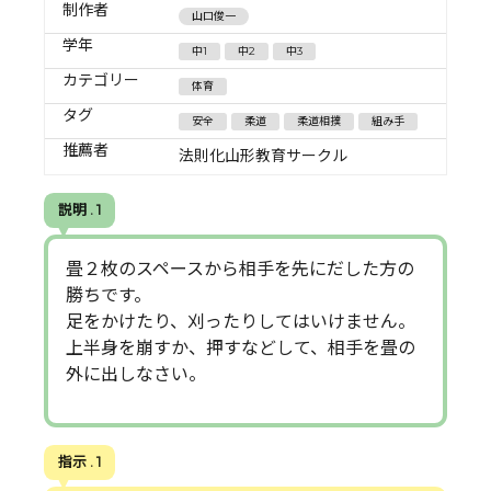
制作者
山口俊一
学年
中1
中2
中3
カテゴリー
体育
タグ
安全
柔道
柔道相撲
組み手
推薦者
法則化山形教育サークル
説明 . 1
畳２枚のスペースから相手を先にだした方の
勝ちです。
足をかけたり、刈ったりしてはいけません。
上半身を崩すか、押すなどして、相手を畳の
外に出しなさい。
指示 . 1