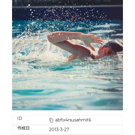
ID
abflx4rsusahmit6
作成日
2013-3-27