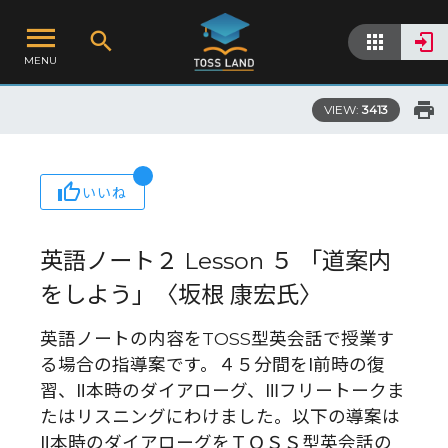
MENU
VIEW:
3413
いいね
英語ノート２ Lesson ５ 「道案内
をしよう」〈坂根 康宏氏〉
英語ノートの内容をTOSS型英会話で授業す
る場合の指導案です。４５分間をⅠ前時の復
習、Ⅱ本時のダイアローグ、Ⅲフリートークま
たはリスニングにわけました。以下の導案は
Ⅱ本時のダイアローグをＴＯＳＳ型英会話の