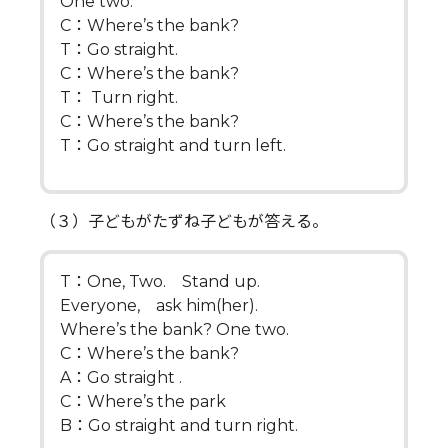
One two.
C：Where’s the bank?
T：Go straight.
C：Where’s the bank?
T： Turn right.
C：Where’s the bank?
T：Go straight and turn left.
（３）子どもがたずね子どもが答える。
T：One, Two. Stand up.
Everyone, ask him(her).
Where’s the bank? One two.
C：Where’s the bank?
A：Go straight .
C：Where’s the park
B：Go straight and turn right.