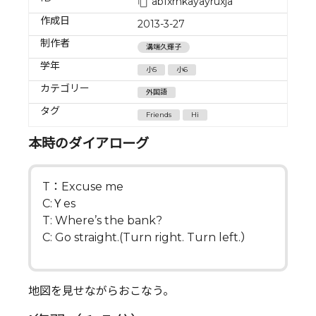
abfxrnkayayruxja
作成日
2013-3-27
制作者
溝端久輝子
学年
小5
小6
カテゴリー
外国語
タグ
Friends
Hi
本時のダイアローグ
T：Excuse me
C:Ｙes
T: Where’s the bank?
C: Go straight.(Turn right. Turn left.）
地図を見せながらおこなう。