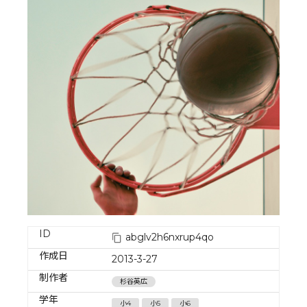
ID
abglv2h6nxrup4qo
作成日
2013-3-27
制作者
杉谷英広
学年
小4
小5
小6