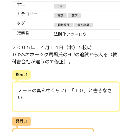
学年
小4
カテゴリー
算数
数学
タグ
同時進行
数と計算
推薦者
法則化アツマロウ
２００５年 ４月１４日（木）５校時
TOSSオホーツク馬場氏のHPの追試から入る（教
科書会社が違うので修正）。
指示 . 1
ノートの真ん中くらいに「１０」と書きなさ
い
発問 . 1