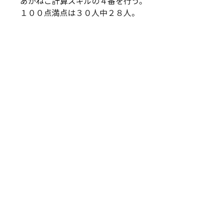
あかねこ計算スキルの４番を行う。
１００点満点は３０人中２８人。