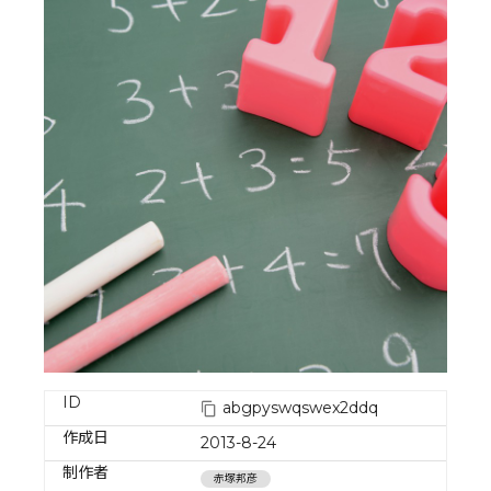
ID
abgpyswqswex2ddq
作成日
2013-8-24
制作者
赤塚邦彦