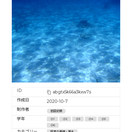
ID
abgtx5k66a3kxw7s
作成日
2020-10-7
制作者
岩田史朗
学年
小1
小2
小3
小4
小5
小6
カテゴリー
授業の基礎・基本