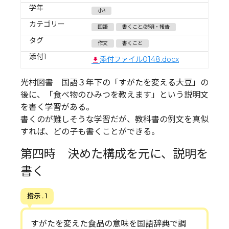
学年
小3
カテゴリー
国語
書くこと/説明・報告
タグ
作文
書くこと
添付1
添付ファイル0148.docx
光村図書 国語３年下の「すがたを変える大豆」の
後に、「食べ物のひみつを教えます」という説明文
を書く学習がある。
書くのが難しそうな学習だが、教科書の例文を真似
すれば、どの子も書くことができる。
第四時 決めた構成を元に、説明を
書く
指示 . 1
すがたを変えた食品の意味を国語辞典で調