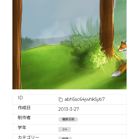
ID
abh5sc64jwhk5yb7
作成日
2013-3-27
制作者
椿原正和
学年
小4
カテゴリー