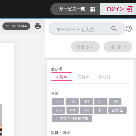
サービス一覧
ログイン
VIEW:
8346
リセット
検 索
並び順
人気
閲覧数
作成日
学年
小1
小2
小3
小4
小5
小6
中1
中2
中3
高校生
小学校特別支援学級
教科・領域