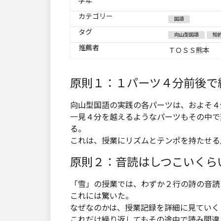
学年
カテゴリー
国語
タグ
向山型国語
知
推薦者
ＴＯＳＳ熊本
原則１：１パーツ４分前後で
向山型国語の実践の各パーツは、およそ４
一見４分を越えるようなパーツもその中で
る。
これは、授業にリズムとテンポを持たせる
原則２：音読はしつこいくら
「雪」の授業では、わずか２行の詩の音読
これには驚いた。
なぜなのかは、授業記録を詳細に見ていく
これだけ繰り返してもその途中で読み間違