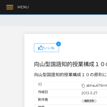
MENU
3
いいね
向山型国語知的授業構成１０
向山型国語知的授業構成１０の原則に
ID
abhau676mt
作成日
2013-3-27
制作者
椿原正和