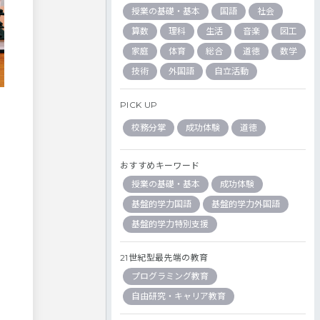
授業の基礎・基本
国語
社会
算数
理科
生活
音楽
図工
家庭
体育
総合
道徳
数学
技術
外国語
自立活動
PICK UP
校務分掌
成功体験
道徳
おすすめキーワード
授業の基礎・基本
成功体験
基盤的学力国語
基盤的学力外国語
基盤的学力特別支援
21世紀型最先端の教育
プログラミング教育
自由研究・キャリア教育