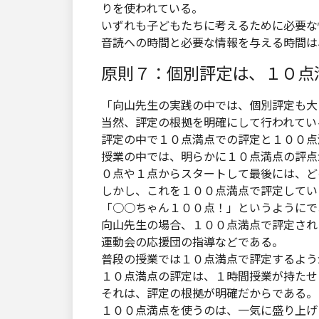
りを使われている。
いずれも子どもたちに考えるために必要な
音読への時間と必要な情報を与える時間は
原則７：個別評定は、１０点
「向山先生の実践の中では、個別評定も大
当然、評定の根拠を明確にして行われてい
評定の中で１０点満点での評定と１００点
授業の中では、明らかに１０点満点の評点
０点や１点からスタートして最後には、ど
しかし、これを１００点満点で評定してい
「○○ちゃん１００点！」というようにで
向山先生の場合、１００点満点で評定され
運動会の応援団の指導などである。
普段の授業では１０点満点で評定するよう
１０点満点の評定は、１時間授業が持たせ
それは、評定の根拠が明確だからである。
１００点満点を使うのは、一気に盛り上げ