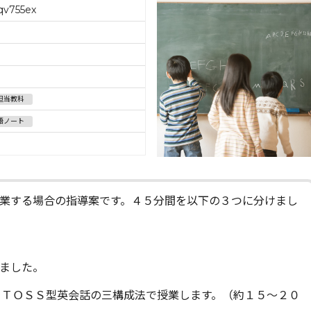
v755ex
担当教科
語ノート
授業する場合の指導案です。４５分間を以下の３つに分けまし
ました。
をＴＯＳＳ型英会話の三構成法で授業します。（約１５～２０