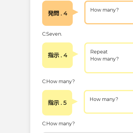
How many?
発問 . 4
C:Seven.
Repeat
指示 . 4
How many?
C:How many?
How many?
指示 . 5
C:How many?