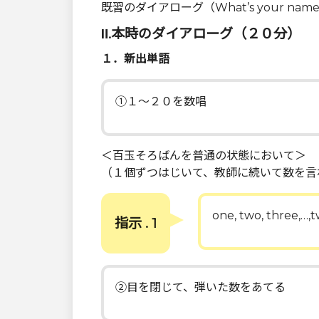
既習のダイアローグ（What’s your nam
Ⅱ.本時のダイアローグ（２０分）
１．新出単語
①１～２０を数唱
＜百玉そろばんを普通の状態において＞
（１個ずつはじいて、教師に続いて数を言
one, two, three,…,
指示 . 1
②目を閉じて、弾いた数をあてる