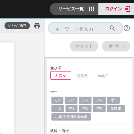
サービス一覧
ログイン
VIEW:
1817
リセット
検 索
並び順
人気
閲覧数
作成日
学年
小1
小2
小3
小4
小5
小6
中1
中2
中3
高校生
小学校特別支援学級
教科・領域