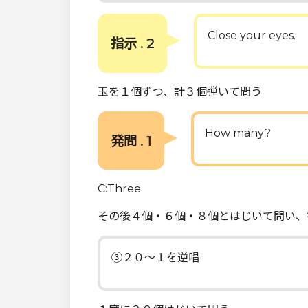
Close your eyes.
指示 . 2
玉を１個ずつ、計３個弾いて問う
How many?
発問 . 1
C:Three
その後４個・６個・８個とはじいて問い、
③２０～１を逆唱