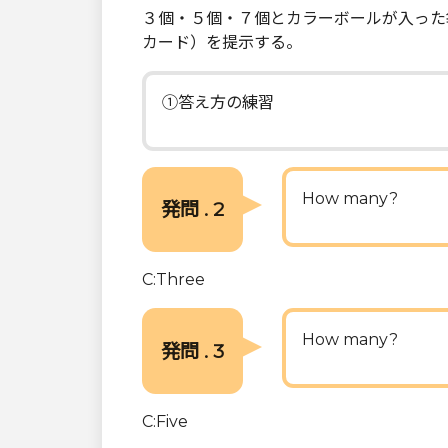
３個・５個・７個とカラーボールが入った
カード）を提示する。
①答え方の練習
How many?
発問 . 2
C:Three
How many?
発問 . 3
C:Five