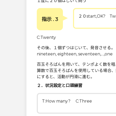
１度に２０個はじいて問う
２０start,OK? Tw
指示 . 3
C:Twenty
その後、１個ずつはじいて、発音させる。
nineteen, eighteen, seventeen,…,one
百玉そろばんを用いて、テンポよく数を唱
算数で百玉そろばんを使用している場合、
にすると、活動が円滑に進む。
２．状況設定と口頭練習
T:How many? C:Three