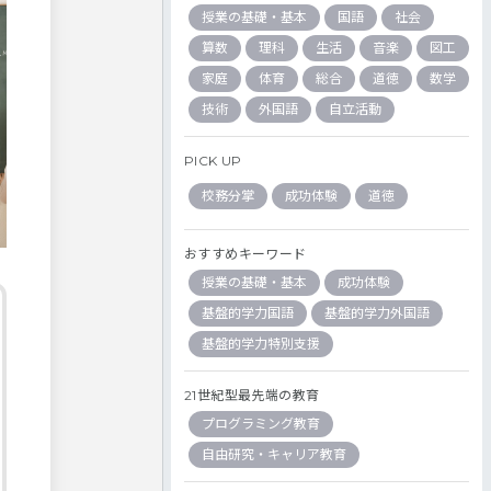
授業の基礎・基本
国語
社会
算数
理科
生活
音楽
図工
家庭
体育
総合
道徳
数学
技術
外国語
自立活動
PICK UP
校務分掌
成功体験
道徳
おすすめキーワード
授業の基礎・基本
成功体験
基盤的学力国語
基盤的学力外国語
基盤的学力特別支援
21世紀型最先端の教育
プログラミング教育
自由研究・キャリア教育