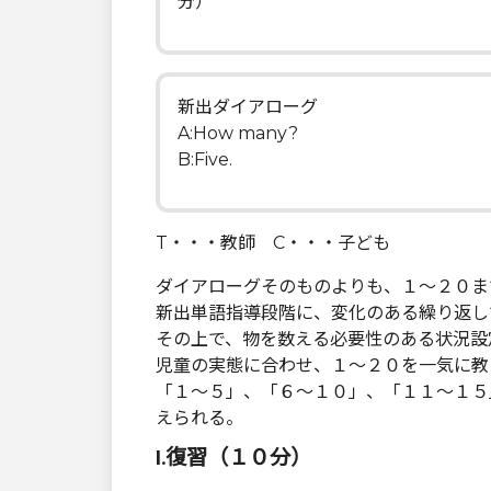
分）
新出ダイアローグ
A:How many?
B:Five.
T・・・教師 C・・・子ども
ダイアローグそのものよりも、１～２０ま
新出単語指導段階に、変化のある繰り返し
その上で、物を数える必要性のある状況設
児童の実態に合わせ、１～２０を一気に教
「１～５」、「６～１０」、「１１～１５
えられる。
Ⅰ.復習（１０分）