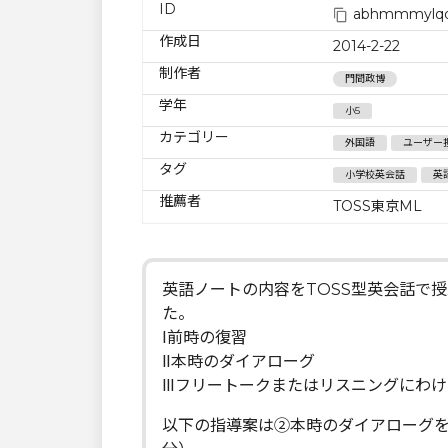
ID
abhmmmylqq
作成日
2014-2-22
制作者
門間政博
学年
小5
カテゴリー
外国語
ユーザー
タグ
小学校英会話
英
推薦者
TOSS東京ML
英語ノートの内容をTOSS型英会話で
た。
Ⅰ前時の復習
Ⅱ本時のダイアローグ
Ⅲフリートークまたはリスニングにわけ
以下の指導案は②本時のダイアローグ