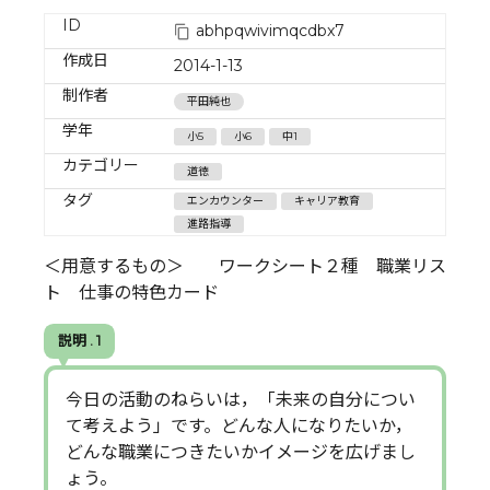
ID
abhpqwivimqcdbx7
作成日
2014-1-13
制作者
平田純也
学年
小5
小6
中1
カテゴリー
道徳
タグ
エンカウンター
キャリア教育
進路指導
＜用意するもの＞ ワークシート２種 職業リス
ト 仕事の特色カード
説明 . 1
今日の活動のねらいは，「未来の自分につい
て考えよう」です。どんな人になりたいか，
どんな職業につきたいかイメージを広げまし
ょう。