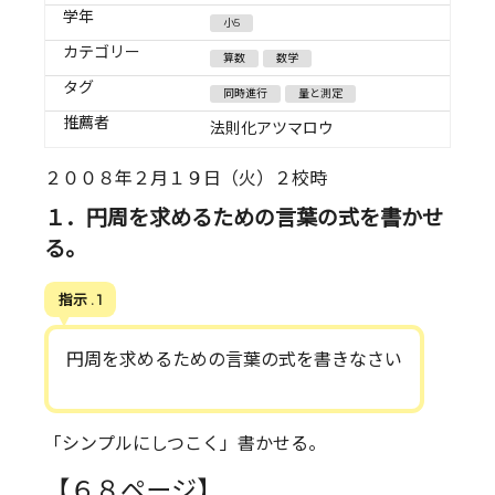
学年
小5
カテゴリー
算数
数学
タグ
同時進行
量と測定
推薦者
法則化アツマロウ
２００８年２月１９日（火）２校時
１．円周を求めるための言葉の式を書かせ
る。
指示 . 1
円周を求めるための言葉の式を書きなさい
「シンプルにしつこく」書かせる。
【６８ページ】