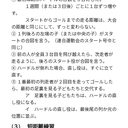
１週間（または３日後）ごとに１台ずつ増や
す。
スタートからゴールまでの走る距離は、大会
の距離と同じにして、ずっと変わらない。
② １列後ろの左端の子（または中央の子）がスタ
ートの合図を言う。（連合運動会のスタート号令と
同じ）
③ 前の人が全員３台目を飛び越えたら、次走者が
走るように、後ろのスタート役が合図を言う。
④ ハードルが倒れた場合、直し役は、すぐに立て
直す。
⑤ １番最初の列走者が２回目を走ってゴールした
ら、最初の足裏を見る子どもたちと交代する。
ア 足裏を見る子どもたちは、ハードルの直
し役になる。
イ ハードルの直し役は、最後尾の列か元の
位置に並ぶ。
(３) 短距離練習