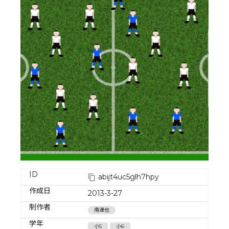
ID
abijt4uc5glh7hpy
作成日
2013-3-27
制作者
南達也
学年
小5
小6