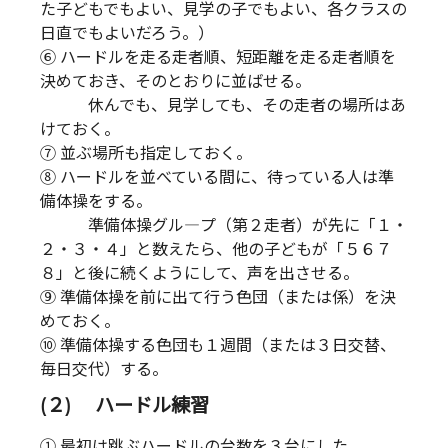
た子どもでもよい、見学の子でもよい、各クラスの
日直でもよいだろう。）
⑥ ハードルを走る走者順、短距離を走る走者順を
決めておき、そのとおりに並ばせる。
休んでも、見学しても、その走者の場所はあ
けておく。
⑦ 並ぶ場所も指定しておく。
⑧ ハードルを並べている間に、待っている人は準
備体操をする。
準備体操グル―プ（第２走者）が先に「１・
２・３・４」と数えたら、他の子どもが「５６７
８」と後に続くようにして、声を出させる。
⑨ 準備体操を前に出て行う色団（または係）を決
めておく。
⑩ 準備体操する色団も１週間（または３日交替、
毎日交代）する。
(２) ハードル練習
① 最初は跳ぶハードルの台数を３台にした。