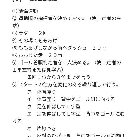
① 準備運動
② 運動順の指揮者を決めておく。（第１走者の左
端）
③ ラダー ２回
④ その場でももあげ
⑤ ももあげしながら前へダッシュ ２０ｍ
⑥ おおまた走 ２０ｍ
⑦ ゴール着順判定者を１人決める。（第１走者の
１番左端または見学者）
毎回１位から３位までを言う。
⑧ スタートの仕方を変化のある繰り返しで行う。
ア 体育座り
イ 体育座り 背中をゴール側に向ける
ウ 足を伸ばしてＬ字型
エ 足を伸ばしてＬ字型 背中をゴールにむ
ける
オ 片膝つき
カ 反対のひざつき 背中をゴール側に向け