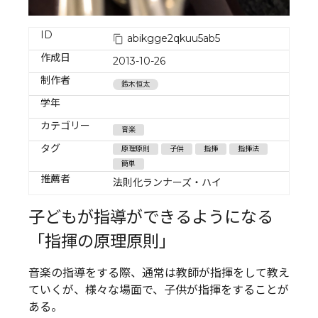
ID
abikgge2qkuu5ab5
作成日
2013-10-26
制作者
鈴木恒太
学年
カテゴリー
音楽
タグ
原理原則
子供
指揮
指揮法
簡単
推薦者
法則化ランナーズ・ハイ
子どもが指導ができるようになる
「指揮の原理原則」
音楽の指導をする際、通常は教師が指揮をして教え
ていくが、様々な場面で、子供が指揮をすることが
ある。