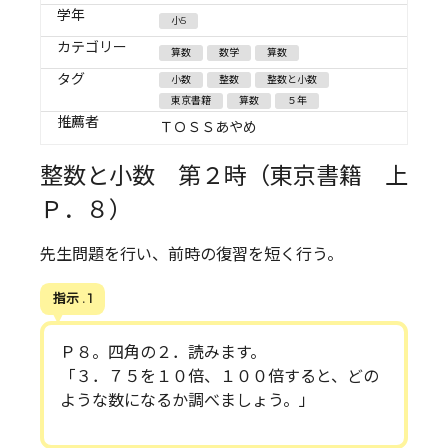
学年
小5
カテゴリー
算数
数学
算数
タグ
小数
整数
整数と小数
東京書籍
算数
５年
推薦者
ＴＯＳＳあやめ
整数と小数 第２時（東京書籍 上
Ｐ．８）
先生問題を行い、前時の復習を短く行う。
指示 . 1
Ｐ８。四角の２．読みます。
「３．７５を１０倍、１００倍すると、どの
ような数になるか調べましょう。」