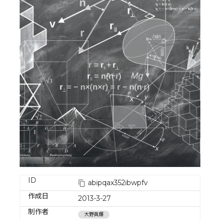
ID
abipqax352ibwpfv
作成日
2013-3-27
制作者
大野眞輝