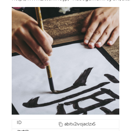
ID
abitv2ivojaclzx5