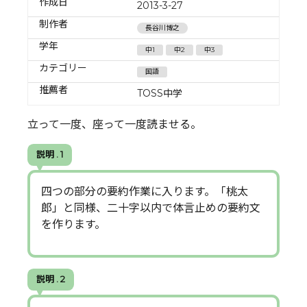
作成日
2013-3-27
制作者
長谷川博之
学年
中1
中2
中3
カテゴリー
国語
推薦者
TOSS中学
立って一度、座って一度読ませる。
説明 . 1
四つの部分の要約作業に入ります。「桃太
郎」と同様、二十字以内で体言止めの要約文
を作ります。
説明 . 2