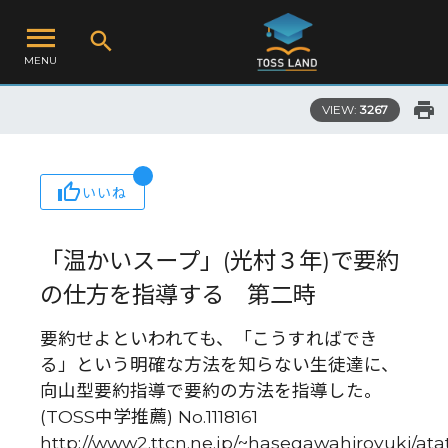
MENU
VIEW:
3267
いいね
「温かいスープ」(光村３年)で要約
の仕方を指導する 第二時
要約せよといわれても、「こうすればでき
る」という明確な方法を知らない生徒達に、
向山型要約指導で要約の方法を指導した。
(TOSS中学推薦) No.1118161
http://www2.ttcn.ne.jp/~hasegawahiroyuki/at