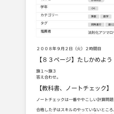
赤塚邦彦
学年
小6
カテゴリー
算数
数学
タグ
同時進行
数と
推薦者
法則化アツマロ
２００８年９月２日（火）２時間目
【８３ページ】たしかめよう
旗１～旗３
答え合わせ。
【教科書、ノートチェック】
ノートチェックは一番ややこしい計算問題
合格した子はスキルのやっていないところ