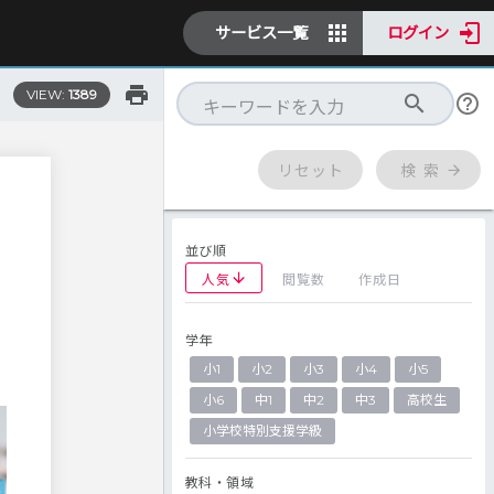
サービス一覧
ログイン
VIEW:
1389
リセット
検 索
並び順
人気
閲覧数
作成日
学年
小1
小2
小3
小4
小5
小6
中1
中2
中3
高校生
小学校特別支援学級
教科・領域