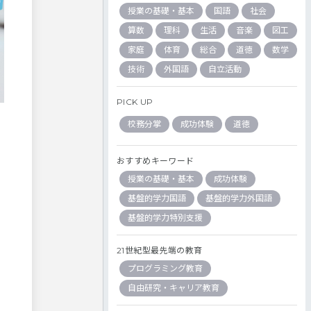
授業の基礎・基本
国語
社会
算数
理科
生活
音楽
図工
家庭
体育
総合
道徳
数学
技術
外国語
自立活動
PICK UP
校務分掌
成功体験
道徳
おすすめキーワード
授業の基礎・基本
成功体験
基盤的学力国語
基盤的学力外国語
基盤的学力特別支援
21世紀型最先端の教育
プログラミング教育
自由研究・キャリア教育