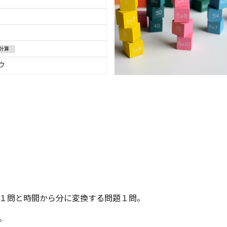
計算
ウ
１問と時間から分に変換する問題１問。
。