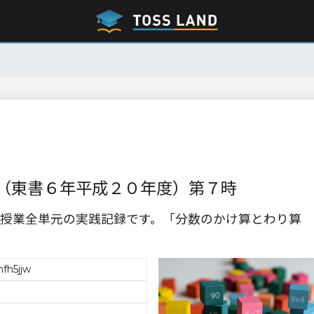
（東書６年平成２０年度）第７時
授業全単元の実践記録です。「分数のかけ算とわり算
fh5jjw