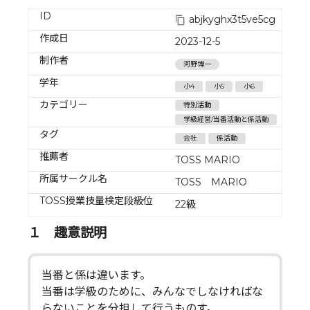
ID
abjkyghx3t5ve5cg
作成日
2023-12-5
制作者
河野博一
学年
小4
小5
小6
カテゴリー
特別活動
学級経営/当番活動と係活動
タグ
会社
係活動
推薦者
TOSS MARIO
所属サークル名
TOSS MARIO
TOSS授業技量検定段級位
22級
１ 趣意説明
当番と係は違います。
当番は学級のために、みんなでしなければな
らないことを分担して行うものす。