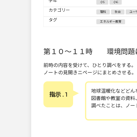
学年
小5
小6
カテゴリー
理科
社会
ユー
タグ
エネルギー教育
第１０～１１時 環境問題
前時の内容を受けて、ひとり調べをする。
ノートの見開きニページにまとめさせる。
地球温暖化などどん
指示 . 1
図書館や教室の資料
調べたことは、ノー