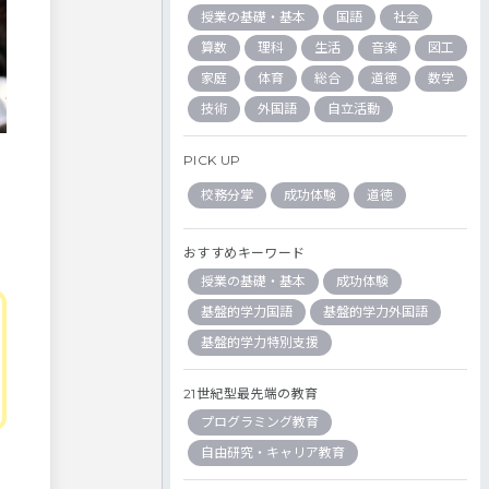
授業の基礎・基本
国語
社会
算数
理科
生活
音楽
図工
家庭
体育
総合
道徳
数学
技術
外国語
自立活動
PICK UP
校務分掌
成功体験
道徳
おすすめキーワード
授業の基礎・基本
成功体験
基盤的学力国語
基盤的学力外国語
基盤的学力特別支援
21世紀型最先端の教育
プログラミング教育
自由研究・キャリア教育