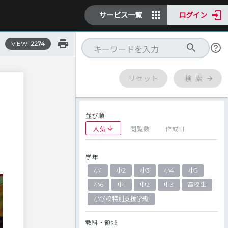
サービス一覧
ログイン
VIEW:
2274
リセット
検 索
並び順
人気
閲覧数
作成日
学年
小1
小2
小3
小4
小5
小6
中1
中2
中3
高校生
小学校特別支援学級
教科・領域