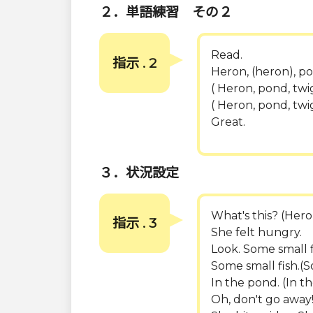
２．単語練習 その２
Read.
指示 . 2
Heron, (heron), pon
( Heron, pond, twig
( Heron, pond, twig
Great.
３．状況設定
What's this? (Heron
指示 . 3
She felt hungry.
Look. Some small f
Some small fish.(So
In the pond. (In t
Oh, don't go away! I