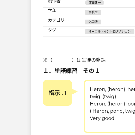
制作者
窪田健一
学年
高校生
カテゴリー
外国語
タグ
オーラル・イントロダクション
※（ ）は生徒の発話
１．単語練習 その１
Heron, (heron), her
指示 . 1
twig, (twig).
Heron, (heron), pon
( Heron, pond, twig.
Very good.