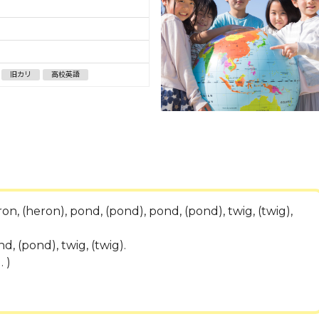
旧カリ
高校英語
on, (heron), pond, (pond), pond, (pond), twig, (twig),
d, (pond), twig, (twig).
 )