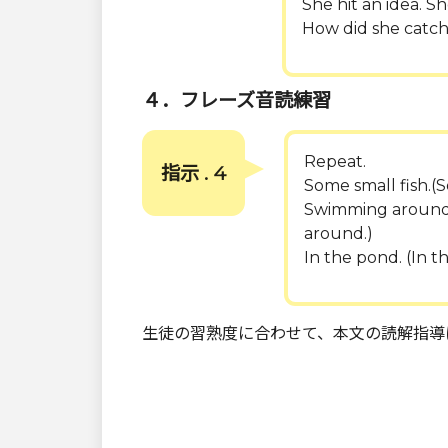
She hit an idea. S
How did she catch 
４．フレーズ音読練習
Repeat.
指示 . 4
Some small fish.(S
Swimming around
around.)
In the pond. (In t
生徒の習熟度に合わせて、本文の読解指導