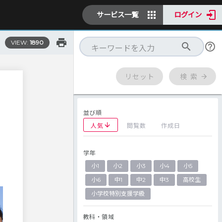
サービス一覧
ログイン
VIEW:
1890
リセット
検 索
並び順
人気
閲覧数
作成日
ョ
学年
小1
小2
小3
小4
小5
小6
中1
中2
中3
高校生
小学校特別支援学級
教科・領域