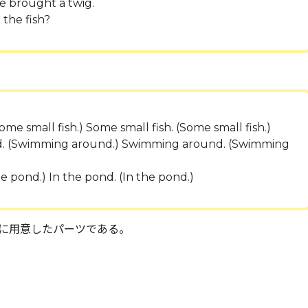
he brought a twig.
the fish?
ome small fish.) Some small fish. (Some small fish.)
. (Swimming around.) Swimming around. (Swimming
he pond.) In the pond. (In the pond.)
に用意したパーツである。