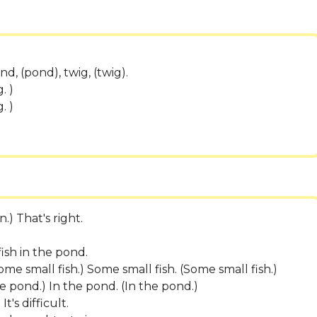
d, (pond), twig, (twig).
. )
. )
.) That's right.
ish in the pond.
me small fish.) Some small fish. (Some small fish.)
he pond.) In the pond. (In the pond.)
t's difficult.