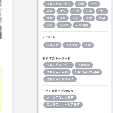
授業の基礎・基本
国語
社会
算数
理科
生活
音楽
図工
家庭
体育
総合
道徳
数学
技術
外国語
自立活動
PICK UP
校務分掌
成功体験
道徳
おすすめキーワード
授業の基礎・基本
成功体験
基盤的学力国語
基盤的学力外国語
基盤的学力特別支援
21世紀型最先端の教育
プログラミング教育
自由研究・キャリア教育