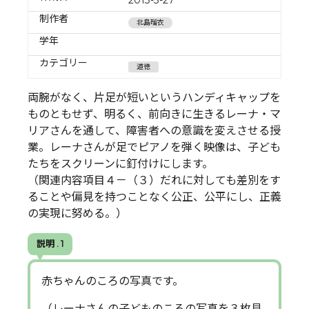
制作者
北島瑠衣
学年
カテゴリー
道徳
両腕がなく、片足が短いというハンディキャップを
ものともせず、明るく、前向きに生きるレーナ・マ
リアさんを通して、障害者への意識を変えさせる授
業。レーナさんが足でピアノを弾く映像は、子ども
たちをスクリーンに釘付けにします。
（関連内容項目４－（３）だれに対しても差別をす
ることや偏見を持つことなく公正、公平にし、正義
の実現に努める。）
説明 . 1
赤ちゃんのころの写真です。
（レーナさんの子どものころの写真を３枚見