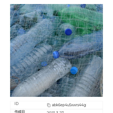
ID
abk6ep4u5xwrs44g
作成日
2013-3-27