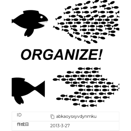
ID
abkaoysxyvdynmku
作成日
2013-3-27