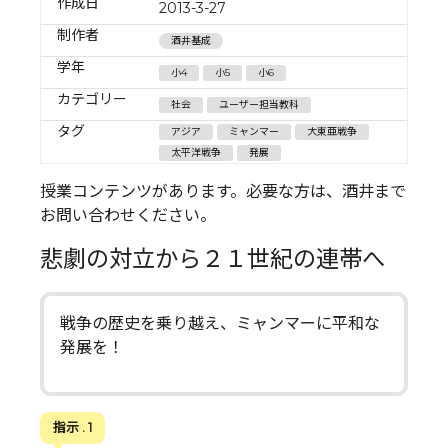
作成日
2013-3-27
制作者
酒井基成
学年
小4
小5
小6
カテゴリー
社会
ユーザー担当教科
タグ
アジア
ミャンマー
大東亜戦争
太平洋戦争
発展
授業コンテンツがあります。必要な方は、酒井まで
お問い合わせください。
悲劇の対立から２１世紀の連帯へ
戦争の歴史を乗り越え、ミャンマーに平和な
発展を！
指示 . 1