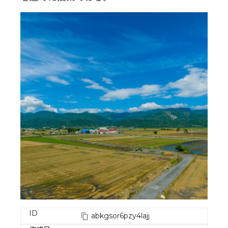
ID
abkgsor6pzy4lajj