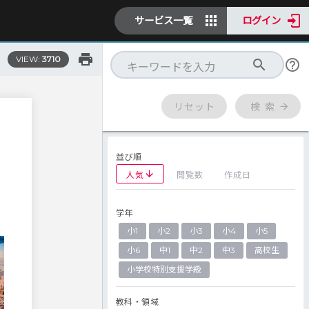
サービス一覧
ログイン
VIEW:
3710
リセット
検 索
並び順
人気
閲覧数
作成日
学年
小1
小2
小3
小4
小5
小6
中1
中2
中3
高校生
小学校特別支援学級
教科・領域