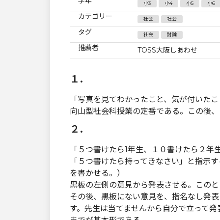
学年
小3
小4
小5
小6
カテゴリー
社会
社会
タグ
社会
討論
推薦者
TOSS大阪しあわせ
１．
「写真を見てわかったこと、気が付いたこ
向山型社会科授業の定番である。この後、
２．
「５つ書けたら1年生、１０書けたら２年
「５つ書けたら持ってきなさい」と指示す
を書かせる。）
黒板の左側の意見から発表させる。このと
その後、黒板にない意見を、指名なし発表
す。先生は当てませんから自分で立って発