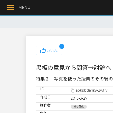
MENU
いいね
黒板の意見から問答→討論へ
特集２ 写真を使った授業のその後の
ID
abkpbdahr5v2wfiv
作成日
2013-3-27
制作者
杉谷英広