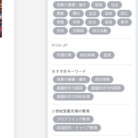
授業の基礎・基本
国語
社会
算数
理科
生活
音楽
図工
家庭
体育
総合
道徳
数学
技術
外国語
自立活動
PICK UP
校務分掌
成功体験
道徳
おすすめキーワード
授業の基礎・基本
成功体験
基盤的学力国語
基盤的学力外国語
基盤的学力特別支援
21世紀型最先端の教育
プログラミング教育
自由研究・キャリア教育