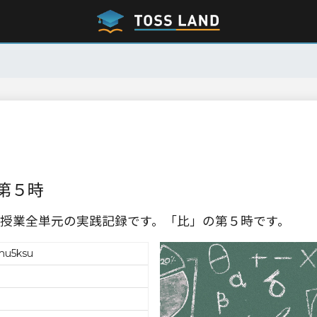
第５時
授業全単元の実践記録です。「比」の第５時です。
mu5ksu