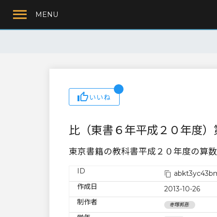
MENU
いいね
比（東書６年平成２０年度）
東京書籍の教科書平成２０年度の算数
ID
abkt3yc43b
作成日
2013-10-26
制作者
赤塚邦彦