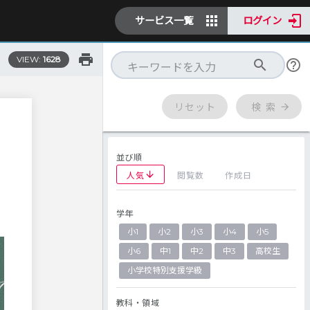
サービス一覧
ログイン
VIEW:
1628
リセット
検 索
並び順
人気
閲覧数
作成日
学年
小1
小2
小3
小4
小5
小6
中1
中2
中3
高校生
小学校特別支援学級
教科・領域