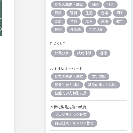
授業の基礎・基本
国語
社会
算数
理科
生活
音楽
図工
家庭
体育
総合
道徳
数学
技術
外国語
自立活動
PICK UP
校務分掌
成功体験
道徳
おすすめキーワード
授業の基礎・基本
成功体験
基盤的学力国語
基盤的学力外国語
基盤的学力特別支援
21世紀型最先端の教育
プログラミング教育
自由研究・キャリア教育