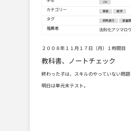
学年
小6
カテゴリー
算数
数学
タグ
同時進行
数量
推薦者
法則化アツマロ
２００８年１１月１７日（月）１時間目
教科書、ノートチェック
終わった子は、スキルのやっていない問題
明日は単元末テスト。