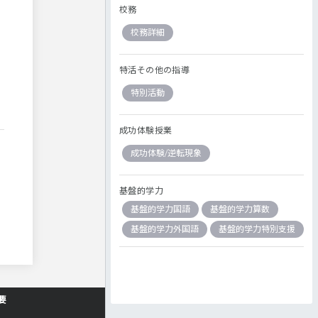
校務
校務詳細
特活その他の指導
特別活動
成功体験授業
成功体験/逆転現象
基盤的学力
基盤的学力国語
基盤的学力算数
基盤的学力外国語
基盤的学力特別支援
要