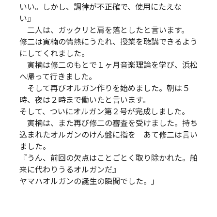
いい。しかし、調律が不正確で、使用にたえな
い』
二人は、ガックリと肩を落としたと言います。
修二は寅楠の情熱にうたれ、授業を聴講できるよう
にしてくれました。
寅楠は修二のもとで１ヶ月音楽理論を学び、浜松
へ帰って行きました。
そして再びオルガン作りを始めました。朝は５
時、夜は２時まで働いたと言います。
そして、ついにオルガン第２号が完成しました。
寅楠は、また再び修二の審査を受けました。持ち
込まれたオルガンのけん盤に指を あて修二は言い
ました。
『うん、前回の欠点はことごとく取り除かれた。舶
来に代わりうるオルガンだ』
ヤマハオルガンの誕生の瞬間でした。」