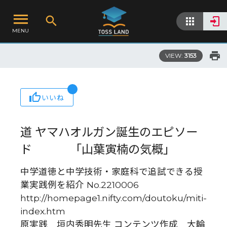
MENU
VIEW:
3153
いいね
道 ヤマハオルガン誕生のエピソー
ド 「山葉寅楠の気概」
中学道徳と中学技術・家庭科で追試できる授
業実践例を紹介 No.2210006
http://homepage1.nifty.com/doutoku/miti-
index.htm
原実践 垣内秀明先生 コンテンツ作成 大輪