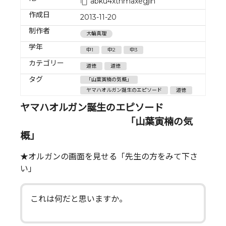
abku4xthmaxegjln
作成日
2013-11-20
制作者
大輪真理
学年
中1
中2
中3
カテゴリー
道徳
道徳
タグ
「山葉寅楠の気概」
ヤマハオルガン誕生のエピソード
道徳
ヤマハオルガン誕生のエピソード
「山葉寅楠の気
概」
★オルガンの画面を見せる「先生の方をみて下さ
い」
これは何だと思いますか。