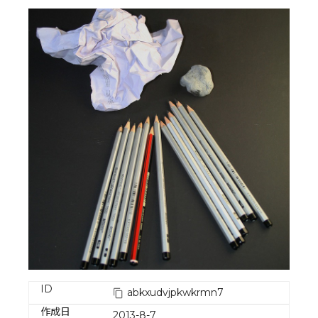
ID
abkxudvjpkwkrmn7
作成日
2013-8-7