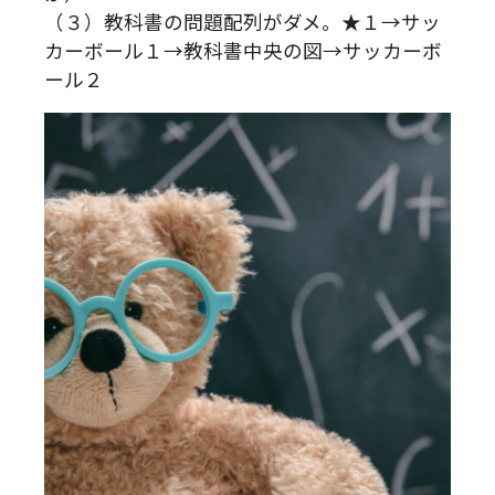
（３）教科書の問題配列がダメ。★１→サッ
カーボール１→教科書中央の図→サッカーボ
ール２