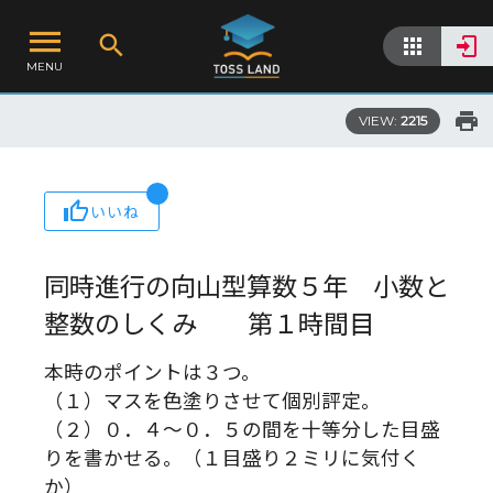
MENU
VIEW:
2215
いいね
同時進行の向山型算数５年 小数と
整数のしくみ 第１時間目
本時のポイントは３つ。
（１）マスを色塗りさせて個別評定。
（２）０．４～０．５の間を十等分した目盛
りを書かせる。（１目盛り２ミリに気付く
か）