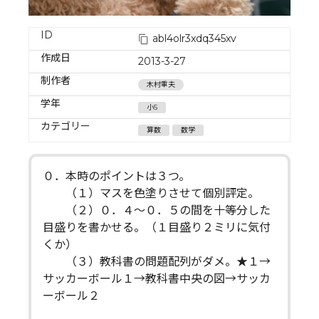
ID
abl4olr3xdq345xv
作成日
2013-3-27
制作者
木村重夫
学年
小5
カテゴリー
算数
数学
０．本時のポイントは３つ。
（１）マスを色塗りさせて個別評定。
（２）０．４～０．５の間を十等分した
目盛りを書かせる。（１目盛り２ミリに気付
くか）
（３）教科書の問題配列がダメ。★１→
サッカーボール１→教科書中央の図→サッカ
ーボール２