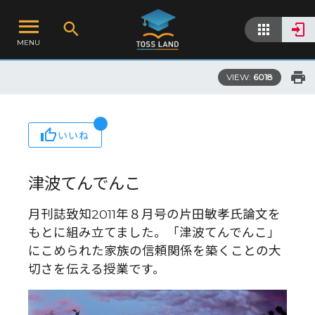
MENU
VIEW:
6018
いいね
津波てんでんこ
月刊誌致知2011年８月号の片田敏孝氏論文を
もとに組み立てました。「津波てんでんこ」
にこめられた家族の信頼関係を築くことの大
切さを伝える授業です。