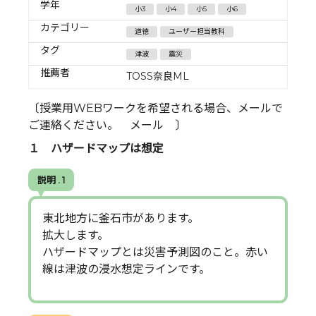
学年
小3
小4
小5
小6
カテゴリー
道徳
ユーザー担当教科
タグ
津波
震災
推薦者
TOSS奈良ML
〔授業用WEBワークを希望される場合、メールで
ご連絡ください。 メール 〕
１ ハザードマップは想定
説明 . 1
東北地方に釜石市があります。
拡大します。
ハザードマップとは災害予測図のこと。赤い
線は津波の浸水想定ラインです。