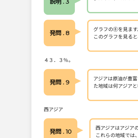
説明 . 3
グラフの⑧を見ます
発問 . 8
このグラフを見ると
４３．３％。
アジアは原油が豊富
発問 . 9
た地域は何アジアと
西アジア
西アジアはアジア
発問 . 10
これらの地域では