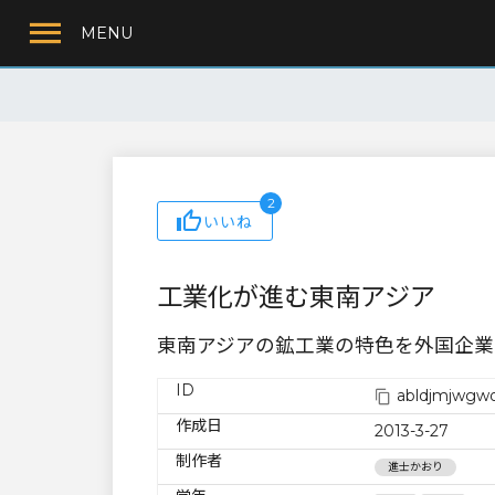
MENU
2
いいね
工業化が進む東南アジア
東南アジアの鉱工業の特色を外国企業
ID
abldjmjwgw
作成日
2013-3-27
制作者
進士かおり