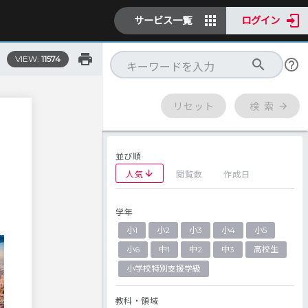
サービス一覧
ログイン
VIEW:
11574
リセット
検 索
並び順
人気
閲覧数
作成日
学年
小1
小2
小3
小4
小5
小6
中1
中2
中3
高校生
小学校特別支援学級
教科・領域