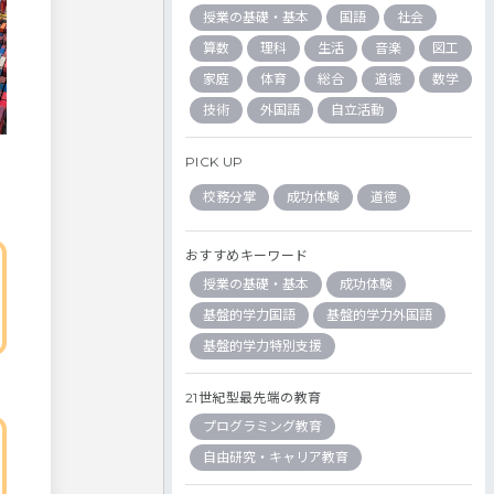
授業の基礎・基本
国語
社会
算数
理科
生活
音楽
図工
家庭
体育
総合
道徳
数学
技術
外国語
自立活動
PICK UP
校務分掌
成功体験
道徳
おすすめキーワード
授業の基礎・基本
成功体験
基盤的学力国語
基盤的学力外国語
基盤的学力特別支援
21世紀型最先端の教育
プログラミング教育
自由研究・キャリア教育