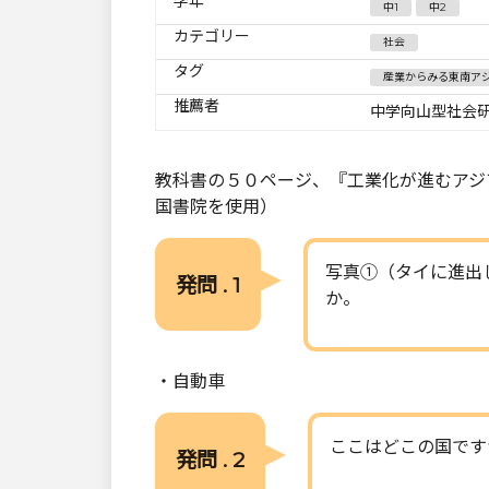
学年
中1
中2
カテゴリー
社会
タグ
産業からみる東南ア
推薦者
中学向山型社会
教科書の５０ページ、『工業化が進むアジ
国書院を使用）
写真①（タイに進出
発問 . 1
か。
・自動車
ここはどこの国です
発問 . 2