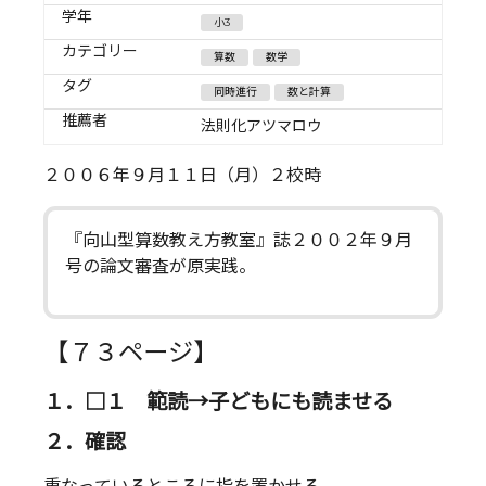
学年
小3
カテゴリー
算数
数学
タグ
同時進行
数と計算
推薦者
法則化アツマロウ
２００６年９月１１日（月）２校時
『向山型算数教え方教室』誌２００２年９月
号の論文審査が原実践。
【７３ページ】
１．□１ 範読→子どもにも読ませる
２．確認