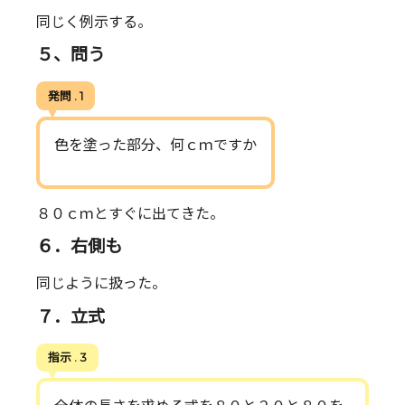
同じく例示する。
５、問う
発問 . 1
色を塗った部分、何ｃｍですか
８０ｃｍとすぐに出てきた。
６．右側も
同じように扱った。
７．立式
指示 . 3