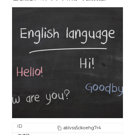
ID
ablvss5ckoehg7r4