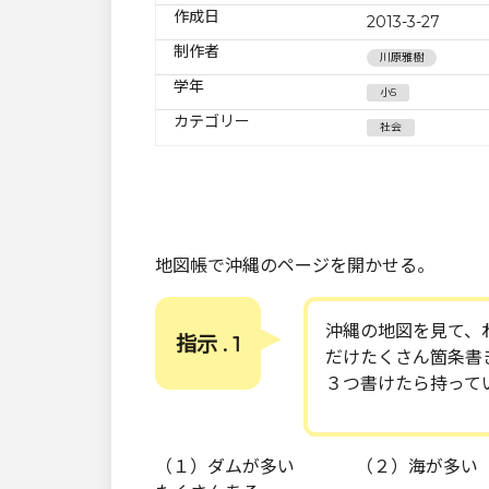
作成日
2013-3-27
制作者
川原雅樹
学年
小5
カテゴリー
社会
地図帳で沖縄のページを開かせる。
沖縄の地図を見て、
指示 . 1
だけたくさん箇条書
３つ書けたら持って
（１）ダムが多い （２）海が多