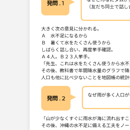
発問 . 1
（友だち同士で話し
大きく次の意見に分かれる。
Ａ 水不足になるから
Ｂ 暑くて水をたくさん使うから
しばらく話し合い、再度挙手確認。
Ａ４人。Ｂ２３人挙手。
「先生、これは水をたくさん使うから水不
その後、教科書で年間降水量のグラフで降
人口も他に比べ少ないことを地図帳の統計
なぜ雨が多く人口が
発問 . 2
「山が少なくすぐに雨水が海に流れ出すこ
その後、沖縄の水不足に備える工夫をノー