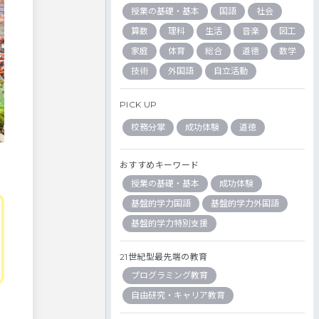
授業の基礎・基本
国語
社会
算数
理科
生活
音楽
図工
家庭
体育
総合
道徳
数学
技術
外国語
自立活動
PICK UP
校務分掌
成功体験
道徳
おすすめキーワード
授業の基礎・基本
成功体験
基盤的学力国語
基盤的学力外国語
基盤的学力特別支援
21世紀型最先端の教育
プログラミング教育
自由研究・キャリア教育