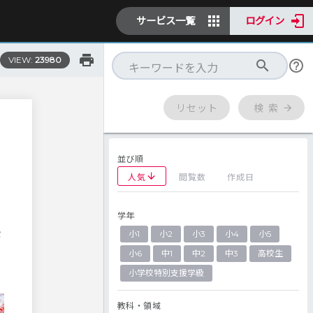
サービス一覧
ログイン
VIEW:
23980
リセット
検 索
並び順
人気
閲覧数
作成日
学年
小1
小2
小3
小4
小5
が
せ
小6
中1
中2
中3
高校生
小学校特別支援学級
教科・領域