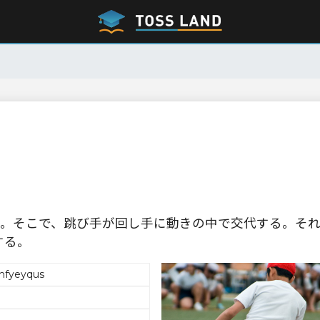
。そこで、跳び手が回し手に動きの中で交代する。そ
する。
hfyeyqus