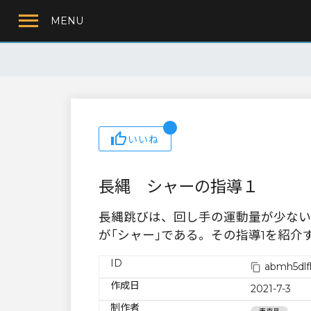
MENU
いいね
長縄 シャーの指導１
長縄跳びは、回し手の運動量が少ない
が｢シャー｣である。その指導1を紹介
ID
abmh5dlf
作成日
2021-7-3
制作者