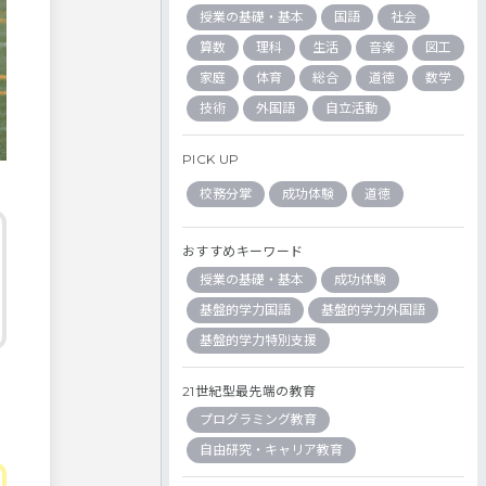
授業の基礎・基本
国語
社会
算数
理科
生活
音楽
図工
家庭
体育
総合
道徳
数学
技術
外国語
自立活動
PICK UP
校務分掌
成功体験
道徳
おすすめキーワード
授業の基礎・基本
成功体験
基盤的学力国語
基盤的学力外国語
基盤的学力特別支援
21世紀型最先端の教育
プログラミング教育
自由研究・キャリア教育