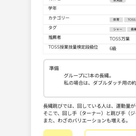
表克昌
学年
カテゴリー
体育
TOS
タグ
シャー
長
推薦者
TOSS万葉
TOSS授業技量検定段級位
6級
準備
グループに1本の長縄。
私の場合は、ダブルダッチ用の約
長縄跳びでは、回している人は、運動量が
そこで、回し手（ターナー）と跳び手（ジ
また、わざのバリエーションも増える。