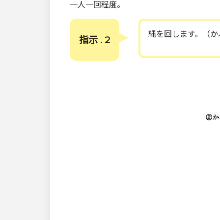
一人一回程度。
縄を回します。（か
指示 . 2