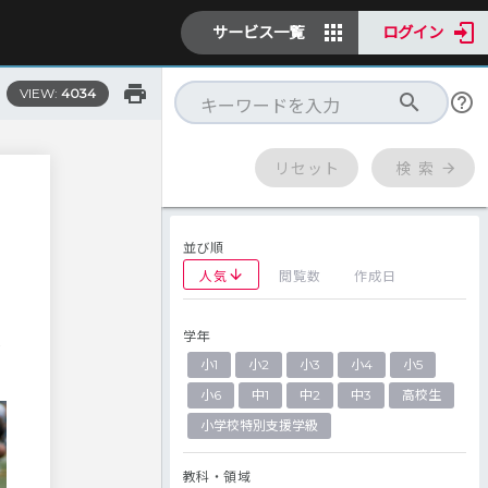
サービス一覧
ログイン
VIEW:
4034
リセット
検 索
並び順
人気
閲覧数
作成日
学年
れ
小1
小2
小3
小4
小5
小6
中1
中2
中3
高校生
小学校特別支援学級
教科・領域