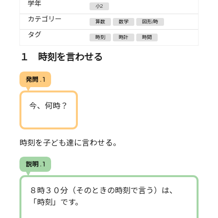
学年
小2
カテゴリー
算数
数学
図形/時
タグ
時刻
時計
時間
１ 時刻を言わせる
発問 . 1
今、何時？
時刻を子ども達に言わせる。
説明 . 1
８時３０分（そのときの時刻で言う）は、
「時刻」です。