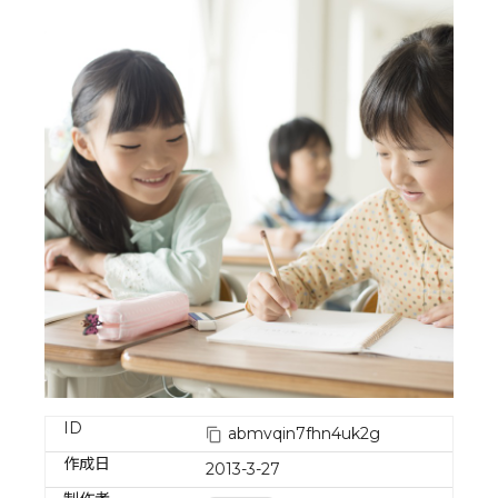
ID
abmvqin7fhn4uk2g
作成日
2013-3-27