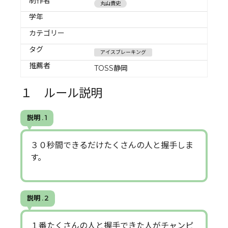
制作者
丸山貴史
学年
カテゴリー
タグ
アイスブレーキング
推薦者
TOSS静岡
１ ルール説明
説明 . 1
３０秒間できるだけたくさんの人と握手しま
す。
説明 . 2
１番たくさんの人と握手できた人がチャンピ