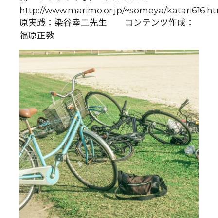
http://www.marimo.or.jp/~someya/katari616.h
原実践：染谷幸二先生 コンテンツ作成：
福原正教