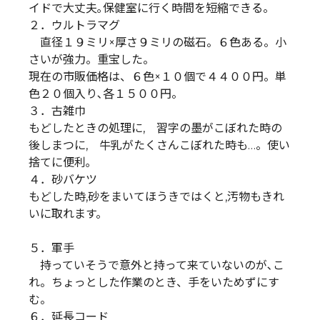
イドで大丈夫｡保健室に行く時間を短縮できる。
２．ウルトラマグ
直径１９ミリ×厚さ９ミリの磁石。６色ある。小
さいが強力。重宝した。
現在の市販価格は、６色×１０個で４４００円。単
色２０個入り､各１５００円。
３．古雑巾
もどしたときの処理に, 習字の墨がこぼれた時の
後しまつに, 牛乳がたくさんこぼれた時も…。使い
捨てに便利｡
４．砂バケツ
もどした時,砂をまいてほうきではくと,汚物もきれ
いに取れます。
５．軍手
持っていそうで意外と持って来ていないのが､こ
れ。ちょっとした作業のとき、手をいためずにす
む。
６．延長コード