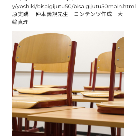
y/yoshiki/bisaigijutu50/bisaigijutu50main.html
原実践 仲本義規先生 コンテンツ作成 大
輪真理