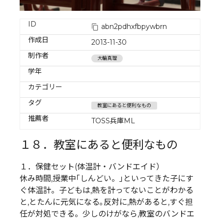
ID
abn2pdhxfbpywbrn
作成日
2013-11-30
制作者
大輪真理
学年
カテゴリー
タグ
教室にあると便利なもの
推薦者
TOSS兵庫ML
１８．教室にあると便利なもの
１．保健セット(体温計・バンドエイド）
休み時間,授業中｢しんどい。｣といってきた子にす
ぐ体温計。子どもは,熱を計ってないことがわかる
と,とたんに元気になる｡反対に,熱があると,すぐ担
任が対処できる。少しのけがなら,教室のバンドエ