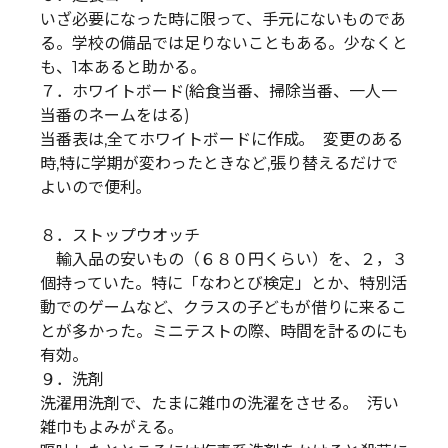
いざ必要になった時に限って、手元にないものであ
る。学校の備品では足りないこともある。少なくと
も、1本あると助かる。
７．ホワイトボード(給食当番、掃除当番、一人一
当番のネームをはる)
当番表は,全てホワイトボードに作成｡ 変更のある
時,特に学期が変わったときなど,張り替えるだけで
よいので便利｡
８．ストップウオッチ
輸入品の安いもの（６８０円くらい）を、２，３
個持っていた。特に「なわとび検定」とか、特別活
動でのゲームなど、クラスの子どもが借りに来るこ
とが多かった。ミニテストの際、時間を計るのにも
有効。
９．洗剤
洗濯用洗剤で、たまに雑巾の洗濯をさせる｡ 汚い
雑巾もよみがえる｡