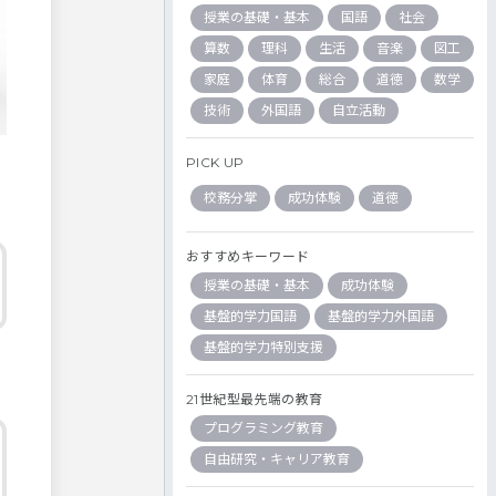
授業の基礎・基本
国語
社会
算数
理科
生活
音楽
図工
家庭
体育
総合
道徳
数学
技術
外国語
自立活動
PICK UP
校務分掌
成功体験
道徳
おすすめキーワード
授業の基礎・基本
成功体験
基盤的学力国語
基盤的学力外国語
基盤的学力特別支援
21世紀型最先端の教育
プログラミング教育
自由研究・キャリア教育