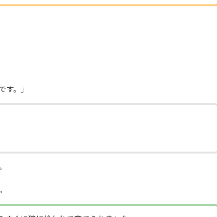
です。」
。
。