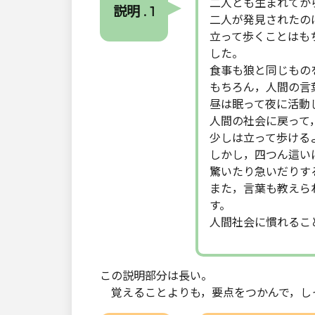
二人とも生まれてか
説明 . 1
二人が発見されたの
立って歩くことはも
した。
食事も狼と同じもの
もちろん，人間の言
昼は眠って夜に活動
人間の社会に戻って
少しは立って歩ける
しかし，四つん這い
驚いたり急いだりす
また，言葉も教えら
す。
人間社会に慣れるこ
この説明部分は長い。
覚えることよりも，要点をつかんで，し