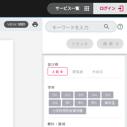
サービス一覧
ログイン
VIEW:
9531
リセット
検 索
並び順
人気
閲覧数
作成日
学年
小1
小2
小3
小4
小5
小6
中1
中2
中3
高校生
小学校特別支援学級
教科・領域