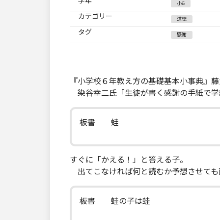
学年
小6
カテゴリー
道徳
タグ
感謝
『小学校６年教え方の基礎基本小事典』藤
染谷幸二氏「生徒が書く感謝の手紙で学
板書 蛙
すぐに「かえる！」と答える子。
出てこなければ何と読むか予想させても
板書 蛙の子は蛙