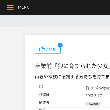
MENU
1
いいね
卒業前「狼に育てられた少女
両親や家族に感謝する気持ちを育てま
ID
abn2pwgkpl
作成日
2013-3-27
制作者
太田政男