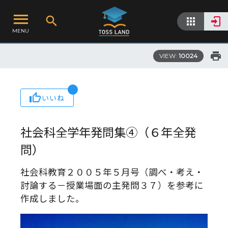
MENU
VIEW:
10024
いいね
社会科全学年発問集④（６年全発
問）
社会科教育２００５年５月号（調べ・考え・
討論する－授業場面の主発問３７）を参考に
作成しました。