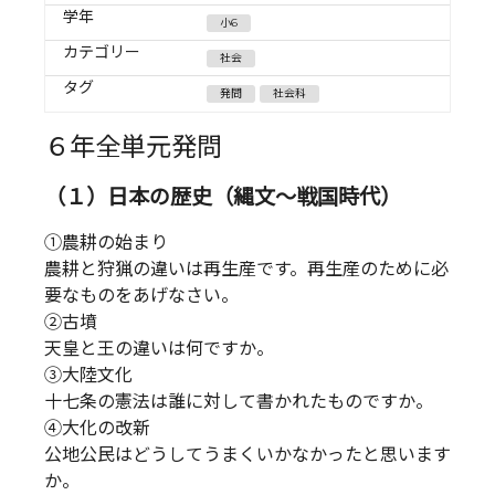
学年
小6
カテゴリー
社会
タグ
発問
社会科
６年全単元発問
（１）日本の歴史（縄文～戦国時代）
①農耕の始まり
農耕と狩猟の違いは再生産です。再生産のために必
要なものをあげなさい。
②古墳
天皇と王の違いは何ですか。
③大陸文化
十七条の憲法は誰に対して書かれたものですか。
④大化の改新
公地公民はどうしてうまくいかなかったと思います
か。