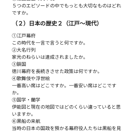
５つのエピソードの中でもっとも大切なものはどれ
ですか。
（２）日本の歴史２（江戸～現代）
①江戸幕府
この時代を一言で言うと何ですか。
②大名行列
家光のねらいは達成されましたか。
③鎖国
徳川幕府を長続きさせた政策は何ですか。
④歌舞伎や浮世絵
一番高い席はどこですか。一番安い席はどこです
か。
⑤国学・蘭学
伊能図と現在の地図ではどのくらい違っていると思
いますか。
⑥黒船の来航
当時の日本の国政を預かる幕府役人たちは黒船を見