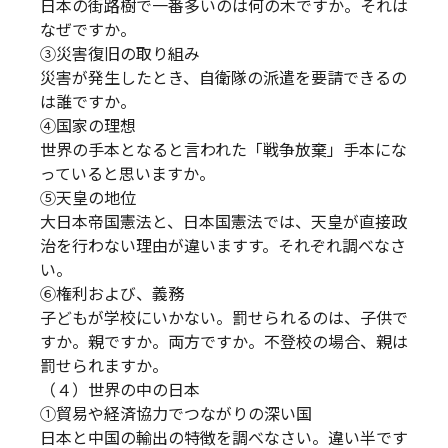
日本の街路樹で一番多いのは何の木ですか。それは
なぜですか。
③災害復旧の取り組み
災害が発生したとき、自衛隊の派遣を要請できるの
は誰ですか。
④国家の理想
世界の手本となると言われた「戦争放棄」手本にな
っていると思いますか。
⑤天皇の地位
大日本帝国憲法と、日本国憲法では、天皇が直接政
治を行わない理由が違いますす。それぞれ調べなさ
い。
⑥権利および、義務
子どもが学校にいかない。罰せられるのは、子供で
すか。親ですか。両方ですか。不登校の場合、親は
罰せられますか。
（４）世界の中の日本
①貿易や経済協力でつながりの深い国
日本と中国の輸出の特徴を調べなさい。違い半です