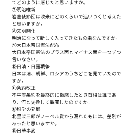
てどのように感じたと思いますか。
⑦明治維新
岩倉使節団は欧米にどのくらいで追いつくと考えた
と思いますか。
⑧文明開化
明治になって新しく入ってきたもの歯なんですか。
⑨大日本帝国憲法配布
大日本帝国憲法のプラス面とマイナス面を一つずつ
言いなさい。
⑩日清・日露戦争
日本は清、朝鮮、ロシアのうちどこを見ていたので
すか。
⑪条約改正
不平等条約を最終的に撤廃したとき首相は誰であ
り、何と交換して撤廃したのですか。
⑫科学の発展
北里柴三郎がノーベル賞から漏れたもには、差別が
あったと思いますか。
⑬日華事変